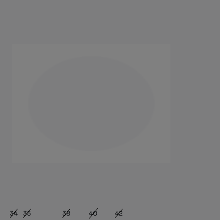
49,95 €
29,00 €
FARBEN
GRÖSSEN
(+ INFO)
Wähle die Größe aus
34
35
36
37
38
39
40
41
42