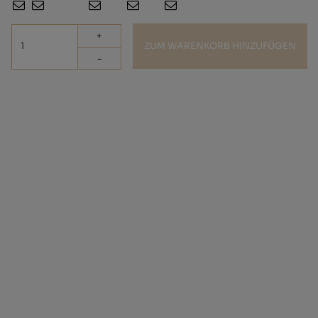
+
ZUM WARENKORB HINZUFÜGEN
-
Menorquinische Wintersandale mit weichem Lammfellfutter.
Tragen Sie sie auf der Straße oder zu Hause, aber tragen Sie
Menorca auch im Winter.
VERSAND (?)
RÜCKGABEN (?)
Andere haben auch gekauft