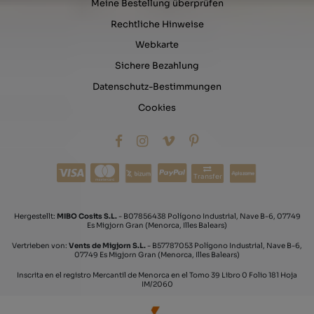
Meine Bestellung überprüfen
Rechtliche Hinweise
Webkarte
Sichere Bezahlung
Datenschutz-Bestimmungen
Cookies
Transfer
Hergestellt:
MIBO Cosits S.L.
- B07856438 Polígono Industrial, Nave B-6, 07749
Es Migjorn Gran (Menorca, Illes Balears)
Vertrieben von:
Vents de Migjorn S.L.
- B57787053 Polígono Industrial, Nave B-6,
07749 Es Migjorn Gran (Menorca, Illes Balears)
Inscrita en el registro Mercantil de Menorca en el Tomo 39 Libro 0 Folio 181 Hoja
IM/2060