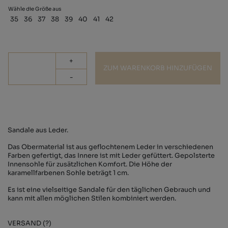
Wähle die Größe aus
35
36
37
38
39
40
41
42
+
ZUM WARENKORB HINZUFÜGEN
-
Sandale aus Leder.
Das Obermaterial ist aus geflochtenem Leder in verschiedenen
Farben gefertigt, das Innere ist mit Leder gefüttert. Gepolsterte
Innensohle für zusätzlichen Komfort. Die Höhe der
karamellfarbenen Sohle beträgt 1 cm.
Es ist eine vielseitige Sandale für den täglichen Gebrauch und
kann mit allen möglichen Stilen kombiniert werden.
VERSAND (?)