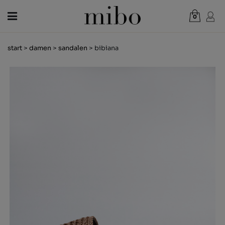
0
Gesamt:
0,00 €
start
>
damen
>
sandalen
> bibiana
WARENKORB ANZEIGEN
DAMEN
HERREN
KINDER
NEUHEITEN
GESCHENKGUTSCHEIN
LÄDEN
OUTLET
DE