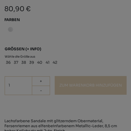
80,90 €
FARBEN
GRÖSSEN
(+ INFO)
Wähle die Größe aus
36
37
38
39
40
41
42
+
ZUM WARENKORB HINZUFÜGEN
-
Lachsfarbene Sandale mit glitzerndem Obermaterial,
Fersenriemen aus elfenbeinfarbenem Metallic-Leder, 8,5 cm
hoher Keilabsatz mit Jute-Finish.