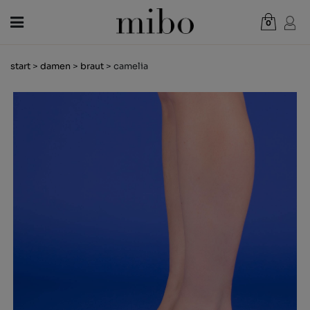
0
Gesamt:
0,00 €
start
>
damen
>
braut
> camelia
WARENKORB ANZEIGEN
DAMEN
HERREN
KINDER
NEUHEITEN
GESCHENKGUTSCHEIN
LÄDEN
OUTLET
DE