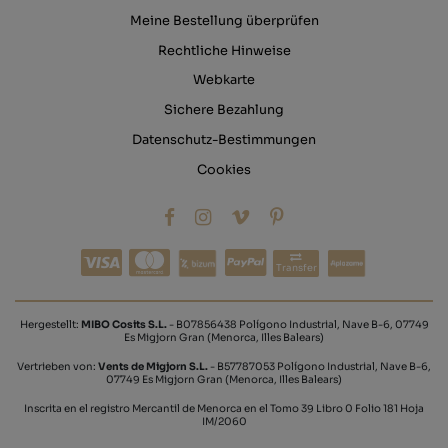
Meine Bestellung überprüfen
Rechtliche Hinweise
Webkarte
Sichere Bezahlung
Datenschutz-Bestimmungen
Cookies
Transfer
Hergestellt:
MIBO Cosits S.L.
- B07856438 Polígono Industrial, Nave B-6, 07749
Es Migjorn Gran (Menorca, Illes Balears)
Vertrieben von:
Vents de Migjorn S.L.
- B57787053 Polígono Industrial, Nave B-6,
07749 Es Migjorn Gran (Menorca, Illes Balears)
Inscrita en el registro Mercantil de Menorca en el Tomo 39 Libro 0 Folio 181 Hoja
IM/2060