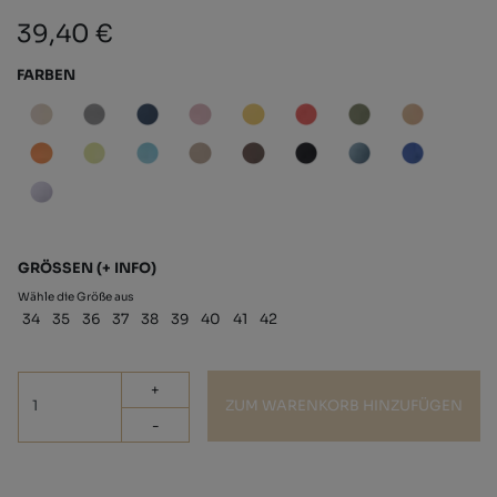
39,40 €
FARBEN
GRÖSSEN
(+ INFO)
Wähle die Größe aus
34
35
36
37
38
39
40
41
42
+
ZUM WARENKORB HINZUFÜGEN
-