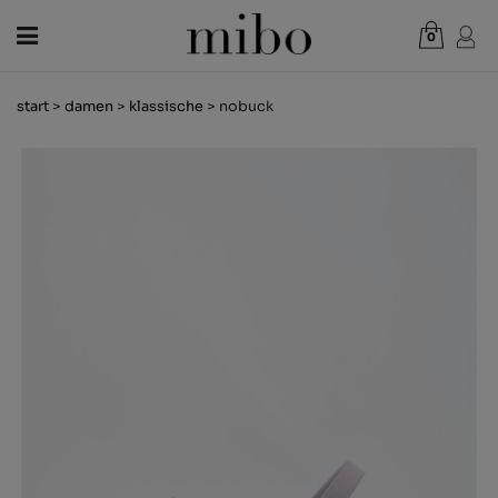
0
Gesamt:
0,00 €
start
>
damen
>
klassische
> nobuck
WARENKORB ANZEIGEN
DAMEN
HERREN
KINDER
NEUHEITEN
GESCHENKGUTSCHEIN
LÄDEN
OUTLET
DE