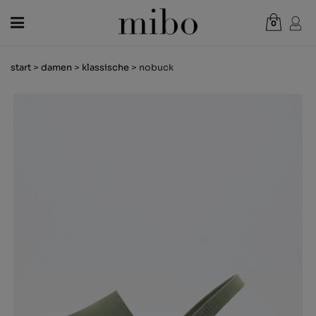
0
Gesamt:
0,00 €
start
>
damen
>
klassische
> nobuck
WARENKORB ANZEIGEN
DAMEN
HERREN
KINDER
NEUHEITEN
GESCHENKGUTSCHEIN
LÄDEN
OUTLET
DE