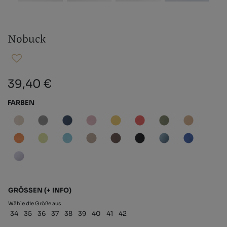
Nobuck
39,40 €
FARBEN
GRÖSSEN
(+ INFO)
Wähle die Größe aus
34
35
36
37
38
39
40
41
42