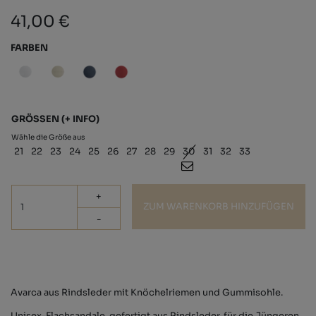
41,00 €
FARBEN
GRÖSSEN
(+ INFO)
Wähle die Größe aus
21
22
23
24
25
26
27
28
29
30
31
32
33
+
ZUM WARENKORB HINZUFÜGEN
-
Avarca aus Rindsleder mit Knöchelriemen und Gummisohle.