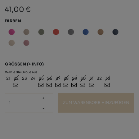
41,00 €
FARBEN
GRÖSSEN
(+ INFO)
Wähle die Größe aus
21
22
23
24
25
26
27
28
29
30
31
32
33
+
ZUM WARENKORB HINZUFÜGEN
-