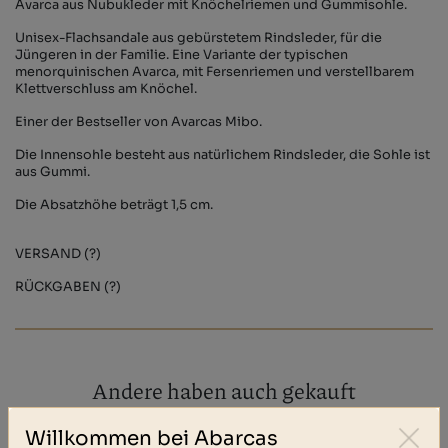
Avarca aus Nubukleder mit Knöchelriemen und Gummisohle.
Unisex-Flachsandale aus gebürstetem Rindsleder, für die
Jüngeren in der Familie. Eine Variante der typischen
menorquinischen Avarca, mit Fersenriemen und verstellbarem
Klettverschluss am Knöchel.
Einer der Bestseller von Avarcas Mibo.
Die Innensohle besteht aus natürlichem Rindsleder, die Sohle ist
aus Gummi.
Die Absatzhöhe beträgt 1,5 cm.
VERSAND (?)
RÜCKGABEN (?)
Andere haben auch gekauft
Willkommen bei Abarcas