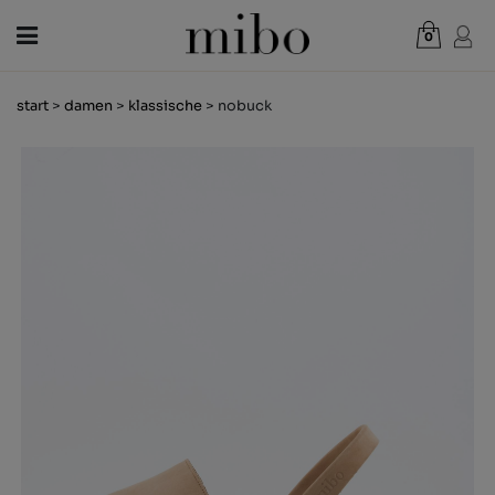
0
Gesamt:
0,00 €
start
>
damen
>
klassische
> nobuck
WARENKORB ANZEIGEN
DAMEN
HERREN
KINDER
NEUHEITEN
GESCHENKGUTSCHEIN
LÄDEN
OUTLET
DE