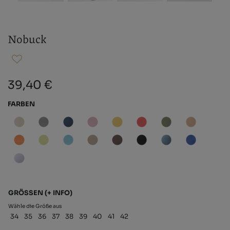
Nobuck
39,40 €
FARBEN
GRÖSSEN
(+ INFO)
Wähle die Größe aus
34
35
36
37
38
39
40
41
42