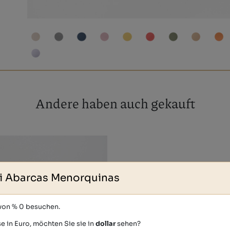
Andere haben auch gekauft
i Abarcas Menorquinas
 von % 0 besuchen.
e in Euro, möchten Sie sie in
dollar
sehen?