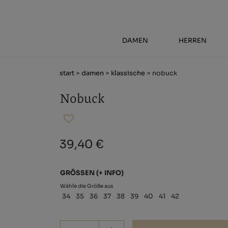
DAMEN
HERREN
start
>
damen
>
klassische
> nobuck
Nobuck
39,40 €
GRÖSSEN
(+ INFO)
Wähle die Größe aus
34
35
36
37
38
39
40
41
42