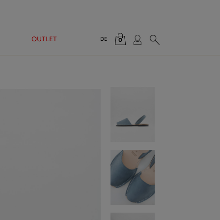
N
OUTLET
DE
0
Gesamt:
0,00 €
WARENKORB ANZEIGEN