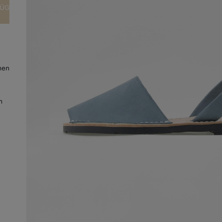
FÜGEN
nen
h