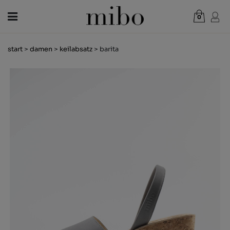
0
Gesamt:
0,00 €
start
>
damen
>
keilabsatz
> barita
WARENKORB ANZEIGEN
DAMEN
HERREN
KINDER
NEUHEITEN
GESCHENKGUTSCHEIN
LÄDEN
OUTLET
DE