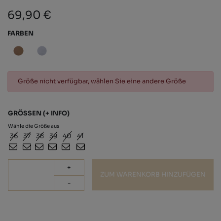
69,90 €
FARBEN
Größe nicht verfügbar, wählen Sie eine andere Größe
GRÖSSEN
(+ INFO)
Wähle die Größe aus
36
37
38
39
40
41
+
ZUM WARENKORB HINZUFÜGEN
-