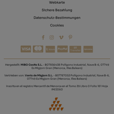
Webkarte
Sichere Bezahlung
Datenschutz-Bestimmungen
Cookies
Transfer
Hergestellt:
MIBO Cosits S.L.
- B07856438 Polígono Industrial, Nave B-6, 07749
Es Migjorn Gran (Menorca, Illes Balears)
Vertrieben von:
Vents de Migjorn S.L.
- B57787053 Polígono Industrial, Nave B-6,
07749 Es Migjorn Gran (Menorca, Illes Balears)
Inscrita en el registro Mercantil de Menorca en el Tomo 39 Libro 0 Folio 181 Hoja
IM/2060