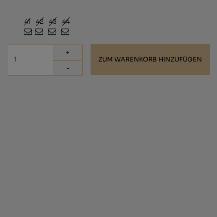
Wähle die Größe aus
40
41
42
43
44
45
46
+
ZUM WARENKORB HINZUFÜGEN
-
Flache Avarca, hergestellt aus geöltem Rindsleder.
Die Innensohle besteht aus natürlichem Rindsleder und die
Sohle ist aus Gummi.
Einer der Bestseller von Avarcas Mibo.
Die Absatzhöhe beträgt 1,5 cm.
VERSAND (?)
RÜCKGABEN (?)