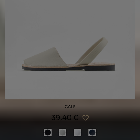
CALF
39,40 €