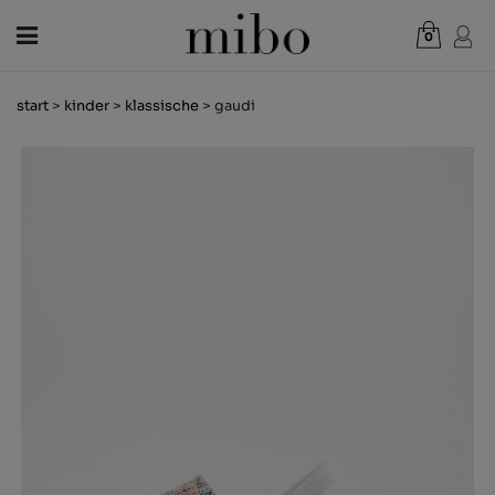
0
Gesamt:
0,00 €
start
>
kinder
>
klassische
> gaudi
WARENKORB ANZEIGEN
DAMEN
HERREN
KINDER
NEUHEITEN
GESCHENKGUTSCHEIN
LÄDEN
OUTLET
DE