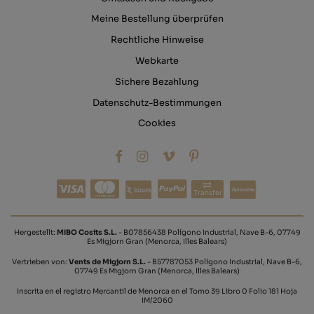
Meine Bestellung überprüfen
Rechtliche Hinweise
Webkarte
Sichere Bezahlung
Datenschutz-Bestimmungen
Cookies
Transfer
Hergestellt:
MIBO Cosits S.L.
- B07856438 Polígono Industrial, Nave B-6, 07749
Es Migjorn Gran (Menorca, Illes Balears)
Vertrieben von:
Vents de Migjorn S.L.
- B57787053 Polígono Industrial, Nave B-6,
07749 Es Migjorn Gran (Menorca, Illes Balears)
Inscrita en el registro Mercantil de Menorca en el Tomo 39 Libro 0 Folio 181 Hoja
IM/2060