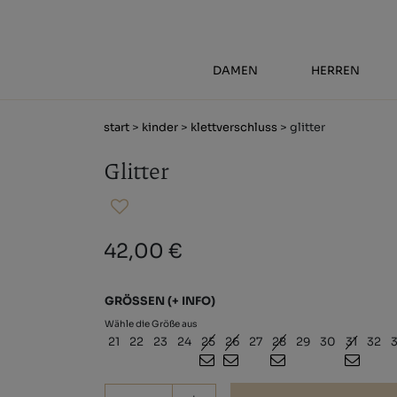
DAMEN
HERREN
start
>
kinder
>
klettverschluss
> glitter
Glitter
42,00 €
GRÖSSEN
(+ INFO)
Wähle die Größe aus
21
22
23
24
25
26
27
28
29
30
31
32