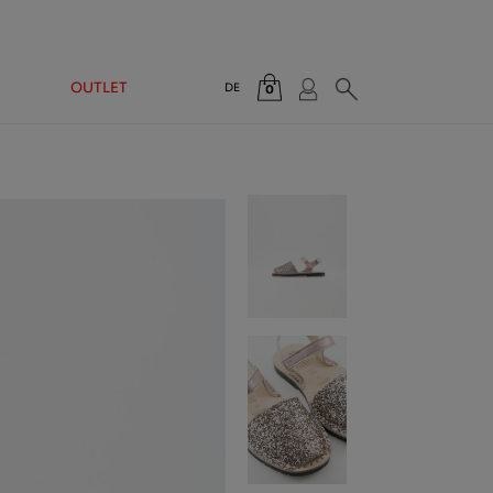
N
OUTLET
DE
0
Gesamt:
0,00 €
WARENKORB ANZEIGEN