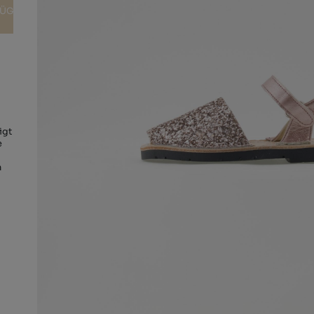
FÜGEN
igt
e
m