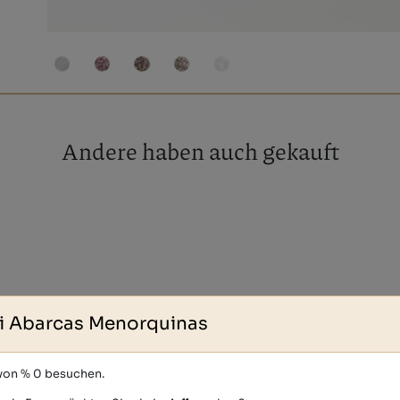
Andere haben auch gekauft
i Abarcas Menorquinas
 von % 0 besuchen.