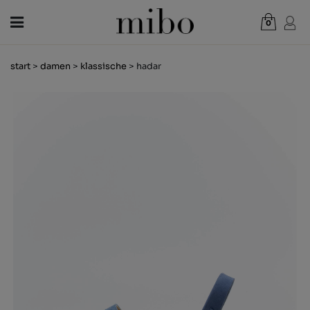
0
Gesamt:
0,00 €
start
>
damen
>
klassische
> hadar
WARENKORB ANZEIGEN
DAMEN
HERREN
KINDER
NEUHEITEN
GESCHENKGUTSCHEIN
LÄDEN
OUTLET
DE