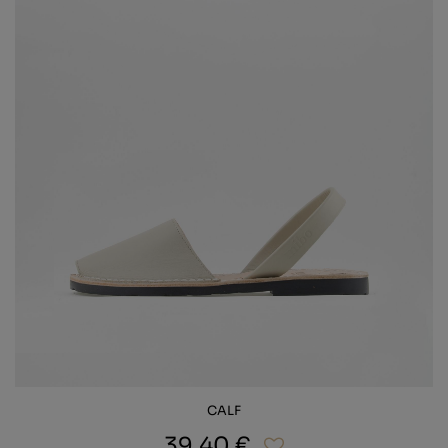
CALF
39,40 €