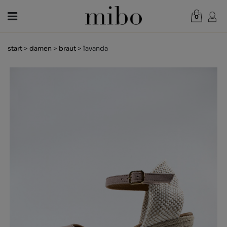
0
Gesamt:
0,00 €
start
>
damen
>
braut
> lavanda
WARENKORB ANZEIGEN
DAMEN
HERREN
KINDER
NEUHEITEN
GESCHENKGUTSCHEIN
LÄDEN
OUTLET
DE