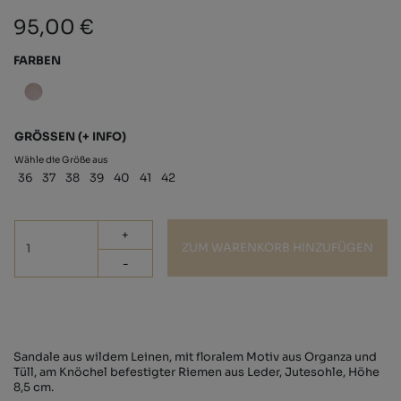
95,00 €
FARBEN
GRÖSSEN
(+ INFO)
Wähle die Größe aus
36
37
38
39
40
41
42
+
ZUM WARENKORB HINZUFÜGEN
-
Sandale aus wildem Leinen, mit floralem Motiv aus Organza und
Tüll, am Knöchel befestigter Riemen aus Leder, Jutesohle, Höhe
8,5 cm.