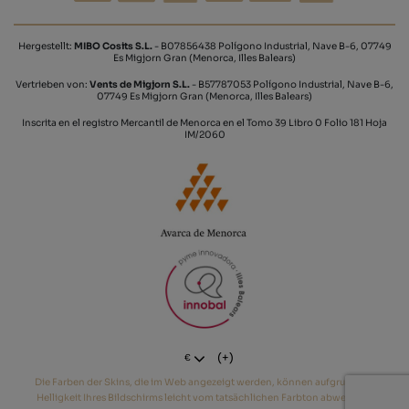
Hergestellt:
MIBO Cosits S.L.
- B07856438 Polígono Industrial, Nave B-6, 07749
Es Migjorn Gran (Menorca, Illes Balears)
Vertrieben von:
Vents de Migjorn S.L.
- B57787053 Polígono Industrial, Nave B-6,
07749 Es Migjorn Gran (Menorca, Illes Balears)
Inscrita en el registro Mercantil de Menorca en el Tomo 39 Libro 0 Folio 181 Hoja
IM/2060
(+)
€
Die Farben der Skins, die im Web angezeigt werden, können aufgrund der
Helligkeit Ihres Bildschirms leicht vom tatsächlichen Farbton abweichen