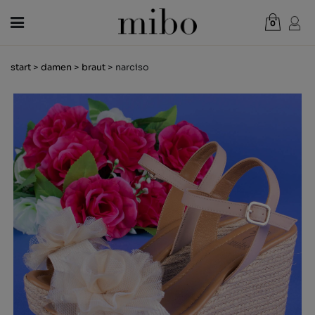
0
Gesamt:
0,00 €
start
>
damen
>
braut
> narciso
WARENKORB ANZEIGEN
DAMEN
HERREN
KINDER
NEUHEITEN
GESCHENKGUTSCHEIN
LÄDEN
OUTLET
DE